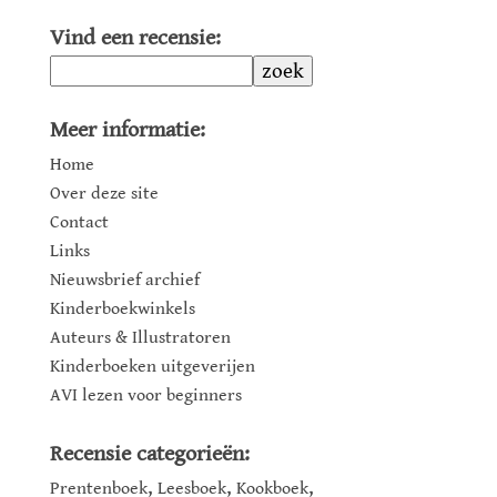
Vind een recensie:
zoek
Meer informatie:
Home
Over deze site
Contact
Links
Nieuwsbrief archief
Kinderboekwinkels
Auteurs & Illustratoren
Kinderboeken uitgeverijen
AVI lezen voor beginners
Recensie categorieën:
,
,
,
Prentenboek
Leesboek
Kookboek