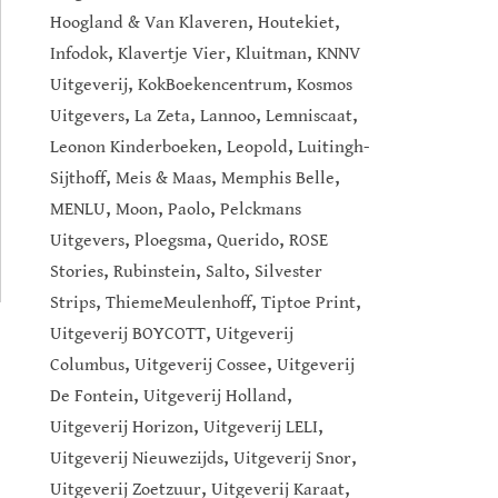
,
,
Hoogland & Van Klaveren
Houtekiet
,
,
,
Infodok
Klavertje Vier
Kluitman
KNNV
,
,
Uitgeverij
KokBoekencentrum
Kosmos
,
,
,
,
Uitgevers
La Zeta
Lannoo
Lemniscaat
,
,
Leonon Kinderboeken
Leopold
Luitingh-
,
,
,
Sijthoff
Meis & Maas
Memphis Belle
,
,
,
MENLU
Moon
Paolo
Pelckmans
,
,
,
Uitgevers
Ploegsma
Querido
ROSE
,
,
,
Stories
Rubinstein
Salto
Silvester
,
,
,
Strips
ThiemeMeulenhoff
Tiptoe Print
,
Uitgeverij BOYCOTT
Uitgeverij
,
,
Columbus
Uitgeverij Cossee
Uitgeverij
,
,
De Fontein
Uitgeverij Holland
,
,
Uitgeverij Horizon
Uitgeverij LELI
,
,
Uitgeverij Nieuwezijds
Uitgeverij Snor
,
,
Uitgeverij Zoetzuur
Uitgeverij Karaat