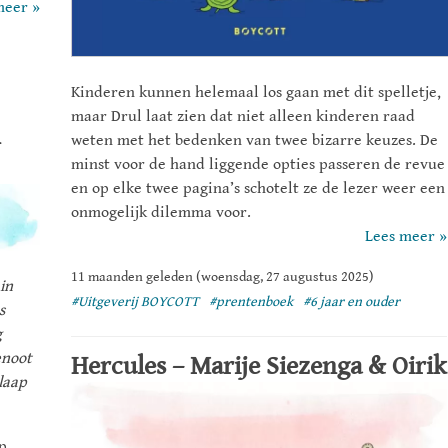
meer »
Kinderen kunnen helemaal los gaan met dit spelletje,
maar Drul laat zien dat niet alleen kinderen raad
n
weten met het bedenken van twee bizarre keuzes. De
minst voor de hand liggende opties passeren de revue
en op elke twee pagina’s schotelt ze de lezer weer een
onmogelijk dilemma voor.
Lees meer »
11 maanden geleden (woensdag, 27 augustus 2025)
in
#Uitgeverij BOYCOTT
#prentenboek
#6 jaar en ouder
s
g
enoot
Hercules – Marije Siezenga & Oirik
laap
p