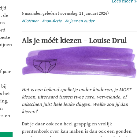
Lees meer »
tijd
6 maanden geleden (woensdag, 21 januari 2026)
: de
#Gottmer
#non-fictie
#6 jaar en ouder
ons
ord
oeste
Als je móét kiezen – Louise Drul
hijnen
f jaar
bij
Het is een bekend spelletje onder kinderen, je MOET
s het
kiezen, uiteraard tussen twee rare, vervelende, of
ing,
misschien juist hele leuke dingen. Welke zou jij dan
in
kiezen?
rzien
Dat je daar ook een heel grappig en vrolijk
prentenboek over kan maken is dan ook een gouden