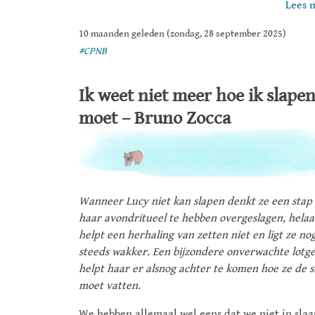
Lees 
10 maanden geleden (zondag, 28 september 2025)
#CPNB
Ik weet niet meer hoe ik slape
moet – Bruno Zocca
Wanneer Lucy niet kan slapen denkt ze een stap 
haar avondritueel te hebben overgeslagen, helaa
helpt een herhaling van zetten niet en ligt ze no
steeds wakker. Een bijzondere onverwachte lotg
helpt haar er alsnog achter te komen hoe ze de s
moet vatten.
We hebben allemaal wel eens dat we niet in slaa