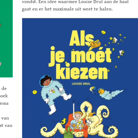
vondst. Een idee waarmee Louise Drul aan de haal
gaat en er het maximale uit weet te halen.
n de
boek
thema
a van
st van