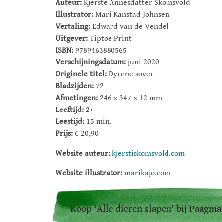
Auteur:
Kjerste Annesdatter Skomsvold
Illustrator:
Mari Kanstad Johnsen
Vertaling:
Edward van de Vendel
Uitgever:
Tiptoe Print
ISBN:
9789463880565
Verschijningsdatum:
juni 2020
Originele titel:
Dyrene sover
Bladzijden:
72
Afmetingen:
246 x 347 x 12 mm
Leeftijd:
2+
Leestijd:
15 min.
Prijs:
€ 20,90
Website auteur:
kjerstiskomsvold.com
Website illustrator:
marikajo.com
Koop 'Alle dieren slapen' bij Paagma