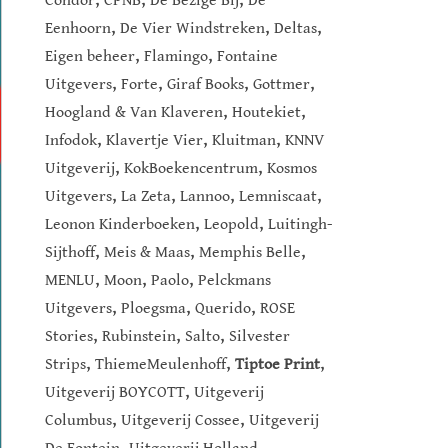
Condor
CPNB
De Bezige Bij
De
,
,
,
Eenhoorn
De Vier Windstreken
Deltas
,
,
Eigen beheer
Flamingo
Fontaine
,
,
,
,
Uitgevers
Forte
Giraf Books
Gottmer
,
,
Hoogland & Van Klaveren
Houtekiet
,
,
,
Infodok
Klavertje Vier
Kluitman
KNNV
,
,
Uitgeverij
KokBoekencentrum
Kosmos
,
,
,
,
Uitgevers
La Zeta
Lannoo
Lemniscaat
,
,
Leonon Kinderboeken
Leopold
Luitingh-
,
,
,
Sijthoff
Meis & Maas
Memphis Belle
,
,
,
MENLU
Moon
Paolo
Pelckmans
,
,
,
Uitgevers
Ploegsma
Querido
ROSE
,
,
,
Stories
Rubinstein
Salto
Silvester
,
,
,
Strips
ThiemeMeulenhoff
Tiptoe Print
,
Uitgeverij BOYCOTT
Uitgeverij
,
,
Columbus
Uitgeverij Cossee
Uitgeverij
,
,