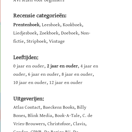
AVI lezen voor beginners
Recensie categorieën:
,
,
,
Prentenboek
Leesboek
Kookboek
,
,
,
Liedjesboek
Zoekboek
Doeboek
Non-
,
,
fictie
Stripboek
Vintage
Leeftijden:
,
,
0 jaar en ouder
2 jaar en ouder
4 jaar en
,
,
,
ouder
6 jaar en ouder
8 jaar en ouder
,
10 jaar en ouder
12 jaar en ouder
Uitgeverijen:
,
,
Atlas Contact
Baeckens Books
Billy
,
,
,
Bones
Blink Media
Book-A-Tale
C. de
,
,
,
Vries-Brouwers
Christofoor
Clavis
,
,
,