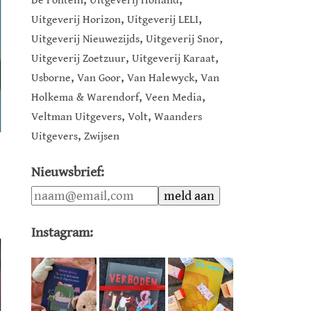
De Fontein
Uitgeverij Holland
,
,
Uitgeverij Horizon
Uitgeverij LELI
,
,
Uitgeverij Nieuwezijds
Uitgeverij Snor
,
,
Uitgeverij Zoetzuur
Uitgeverij Karaat
,
,
,
Usborne
Van Goor
Van Halewyck
Van
,
,
Holkema & Warendorf
Veen Media
,
,
Veltman Uitgevers
Volt
Waanders
,
Uitgevers
Zwijsen
Nieuwsbrief:
Instagram: