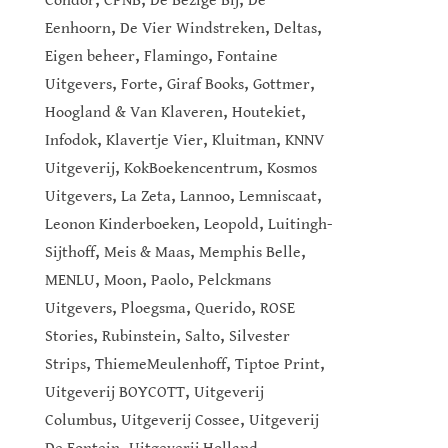
Condor
CPNB
De Bezige Bij
De
,
,
,
Eenhoorn
De Vier Windstreken
Deltas
,
,
Eigen beheer
Flamingo
Fontaine
,
,
,
,
Uitgevers
Forte
Giraf Books
Gottmer
,
,
Hoogland & Van Klaveren
Houtekiet
,
,
,
Infodok
Klavertje Vier
Kluitman
KNNV
,
,
Uitgeverij
KokBoekencentrum
Kosmos
,
,
,
,
Uitgevers
La Zeta
Lannoo
Lemniscaat
,
,
Leonon Kinderboeken
Leopold
Luitingh-
,
,
,
Sijthoff
Meis & Maas
Memphis Belle
,
,
,
MENLU
Moon
Paolo
Pelckmans
,
,
,
Uitgevers
Ploegsma
Querido
ROSE
,
,
,
Stories
Rubinstein
Salto
Silvester
,
,
,
Strips
ThiemeMeulenhoff
Tiptoe Print
,
Uitgeverij BOYCOTT
Uitgeverij
,
,
Columbus
Uitgeverij Cossee
Uitgeverij
,
,