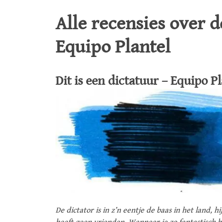
Alle recensies over 
Equipo Plantel
Dit is een dictatuur – Equipo P
De dictator is in z’n eentje de baas in het land, h