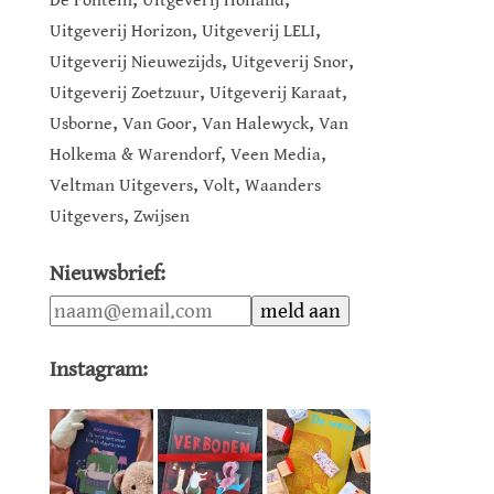
De Fontein
Uitgeverij Holland
,
,
Uitgeverij Horizon
Uitgeverij LELI
,
,
Uitgeverij Nieuwezijds
Uitgeverij Snor
,
,
Uitgeverij Zoetzuur
Uitgeverij Karaat
,
,
,
Usborne
Van Goor
Van Halewyck
Van
,
,
Holkema & Warendorf
Veen Media
,
,
Veltman Uitgevers
Volt
Waanders
,
Uitgevers
Zwijsen
Nieuwsbrief:
Instagram: