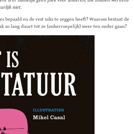
ent is er namelijk geen plek voor anderen, die zouden wel eens
rlijk niet.
es bepaald en de rest niks te zeggen heeft? Waarom bestaat de
k zo lang duurt tot ze (onherroepelijk) weer ten onder gaan?