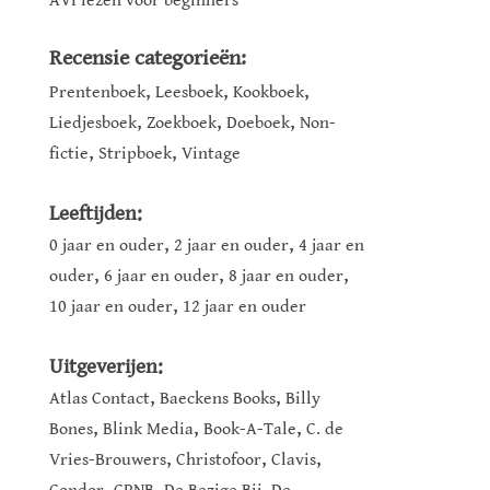
AVI lezen voor beginners
Recensie categorieën:
,
,
,
Prentenboek
Leesboek
Kookboek
,
,
,
Liedjesboek
Zoekboek
Doeboek
Non-
,
,
fictie
Stripboek
Vintage
Leeftijden:
,
,
0 jaar en ouder
2 jaar en ouder
4 jaar en
,
,
,
ouder
6 jaar en ouder
8 jaar en ouder
,
10 jaar en ouder
12 jaar en ouder
Uitgeverijen:
,
,
Atlas Contact
Baeckens Books
Billy
,
,
,
Bones
Blink Media
Book-A-Tale
C. de
,
,
,
Vries-Brouwers
Christofoor
Clavis
,
,
,