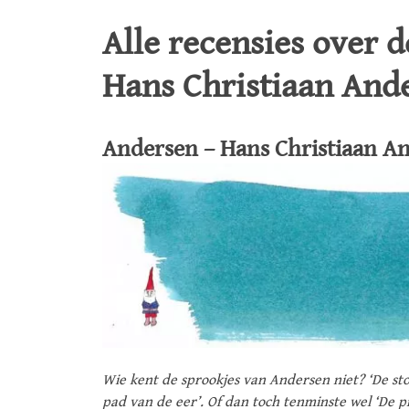
Alle recensies over 
Hans Christiaan And
Andersen – Hans Christiaan An
Wie kent de sprookjes van Andersen niet? ‘De sto
pad van de eer’. Of dan toch tenminste wel ‘De pr