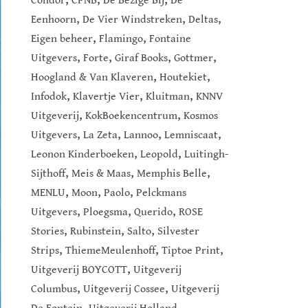
Condor
CPNB
De Bezige Bij
De
,
,
,
Eenhoorn
De Vier Windstreken
Deltas
,
,
Eigen beheer
Flamingo
Fontaine
,
,
,
,
Uitgevers
Forte
Giraf Books
Gottmer
,
,
Hoogland & Van Klaveren
Houtekiet
,
,
,
Infodok
Klavertje Vier
Kluitman
KNNV
,
,
Uitgeverij
KokBoekencentrum
Kosmos
,
,
,
,
Uitgevers
La Zeta
Lannoo
Lemniscaat
,
,
Leonon Kinderboeken
Leopold
Luitingh-
,
,
,
Sijthoff
Meis & Maas
Memphis Belle
,
,
,
MENLU
Moon
Paolo
Pelckmans
,
,
,
Uitgevers
Ploegsma
Querido
ROSE
,
,
,
Stories
Rubinstein
Salto
Silvester
,
,
,
Strips
ThiemeMeulenhoff
Tiptoe Print
,
Uitgeverij BOYCOTT
Uitgeverij
,
,
Columbus
Uitgeverij Cossee
Uitgeverij
,
,