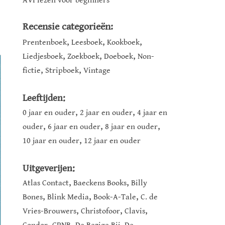
AVI lezen voor beginners
Recensie categorieën:
,
,
,
Prentenboek
Leesboek
Kookboek
,
,
,
Liedjesboek
Zoekboek
Doeboek
Non-
,
,
fictie
Stripboek
Vintage
Leeftijden:
,
,
0 jaar en ouder
2 jaar en ouder
4 jaar en
,
,
,
ouder
6 jaar en ouder
8 jaar en ouder
,
10 jaar en ouder
12 jaar en ouder
Uitgeverijen:
,
,
Atlas Contact
Baeckens Books
Billy
,
,
,
Bones
Blink Media
Book-A-Tale
C. de
,
,
,
Vries-Brouwers
Christofoor
Clavis
,
,
,