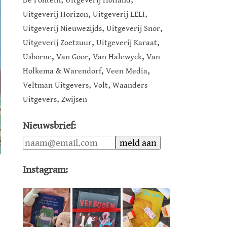
De Fontein
Uitgeverij Holland
,
,
Uitgeverij Horizon
Uitgeverij LELI
,
,
Uitgeverij Nieuwezijds
Uitgeverij Snor
,
,
Uitgeverij Zoetzuur
Uitgeverij Karaat
,
,
,
Usborne
Van Goor
Van Halewyck
Van
,
,
Holkema & Warendorf
Veen Media
,
,
Veltman Uitgevers
Volt
Waanders
,
Uitgevers
Zwijsen
Nieuwsbrief:
Instagram: