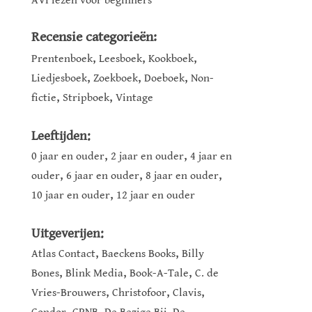
AVI lezen voor beginners
Recensie categorieën:
,
,
,
Prentenboek
Leesboek
Kookboek
,
,
,
Liedjesboek
Zoekboek
Doeboek
Non-
,
,
fictie
Stripboek
Vintage
Leeftijden:
,
,
0 jaar en ouder
2 jaar en ouder
4 jaar en
,
,
,
ouder
6 jaar en ouder
8 jaar en ouder
,
10 jaar en ouder
12 jaar en ouder
Uitgeverijen:
,
,
Atlas Contact
Baeckens Books
Billy
,
,
,
Bones
Blink Media
Book-A-Tale
C. de
,
,
,
Vries-Brouwers
Christofoor
Clavis
,
,
,