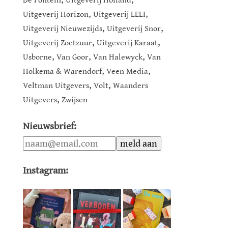
De Fontein
Uitgeverij Holland
,
,
Uitgeverij Horizon
Uitgeverij LELI
,
,
Uitgeverij Nieuwezijds
Uitgeverij Snor
,
,
Uitgeverij Zoetzuur
Uitgeverij Karaat
,
,
,
Usborne
Van Goor
Van Halewyck
Van
,
,
Holkema & Warendorf
Veen Media
,
,
Veltman Uitgevers
Volt
Waanders
,
Uitgevers
Zwijsen
Nieuwsbrief:
Instagram: