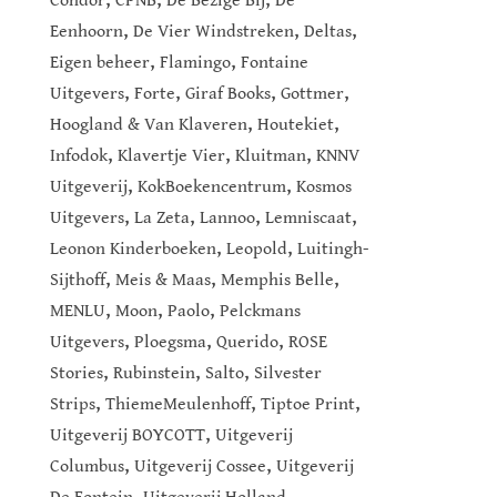
Condor
CPNB
De Bezige Bij
De
,
,
,
Eenhoorn
De Vier Windstreken
Deltas
,
,
Eigen beheer
Flamingo
Fontaine
,
,
,
,
Uitgevers
Forte
Giraf Books
Gottmer
,
,
Hoogland & Van Klaveren
Houtekiet
,
,
,
Infodok
Klavertje Vier
Kluitman
KNNV
,
,
Uitgeverij
KokBoekencentrum
Kosmos
,
,
,
,
Uitgevers
La Zeta
Lannoo
Lemniscaat
,
,
Leonon Kinderboeken
Leopold
Luitingh-
,
,
,
Sijthoff
Meis & Maas
Memphis Belle
,
,
,
MENLU
Moon
Paolo
Pelckmans
,
,
,
Uitgevers
Ploegsma
Querido
ROSE
,
,
,
Stories
Rubinstein
Salto
Silvester
,
,
,
Strips
ThiemeMeulenhoff
Tiptoe Print
,
Uitgeverij BOYCOTT
Uitgeverij
,
,
Columbus
Uitgeverij Cossee
Uitgeverij
,
,