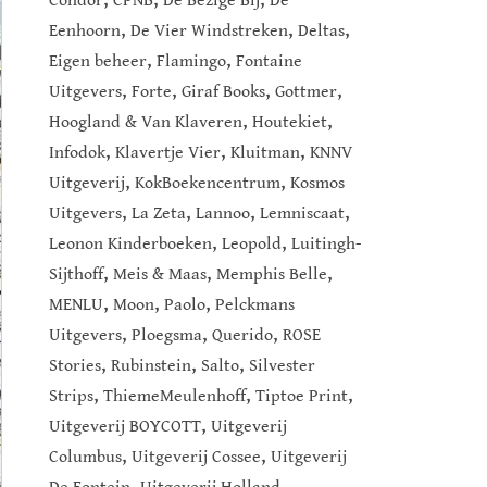
Condor
CPNB
De Bezige Bij
De
,
,
,
Eenhoorn
De Vier Windstreken
Deltas
,
,
Eigen beheer
Flamingo
Fontaine
,
,
,
,
Uitgevers
Forte
Giraf Books
Gottmer
,
,
Hoogland & Van Klaveren
Houtekiet
,
,
,
Infodok
Klavertje Vier
Kluitman
KNNV
,
,
Uitgeverij
KokBoekencentrum
Kosmos
,
,
,
,
Uitgevers
La Zeta
Lannoo
Lemniscaat
,
,
Leonon Kinderboeken
Leopold
Luitingh-
,
,
,
Sijthoff
Meis & Maas
Memphis Belle
,
,
,
MENLU
Moon
Paolo
Pelckmans
,
,
,
Uitgevers
Ploegsma
Querido
ROSE
,
,
,
Stories
Rubinstein
Salto
Silvester
,
,
,
Strips
ThiemeMeulenhoff
Tiptoe Print
,
Uitgeverij BOYCOTT
Uitgeverij
,
,
Columbus
Uitgeverij Cossee
Uitgeverij
,
,