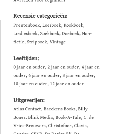
AVI lezen voor beginners
Recensie categorieën:
,
,
,
Prentenboek
Leesboek
Kookboek
,
,
,
Liedjesboek
Zoekboek
Doeboek
Non-
,
,
fictie
Stripboek
Vintage
Leeftijden:
,
,
0 jaar en ouder
2 jaar en ouder
4 jaar en
,
,
,
ouder
6 jaar en ouder
8 jaar en ouder
,
10 jaar en ouder
12 jaar en ouder
Uitgeverijen:
,
,
Atlas Contact
Baeckens Books
Billy
,
,
,
Bones
Blink Media
Book-A-Tale
C. de
,
,
,
Vries-Brouwers
Christofoor
Clavis
,
,
,