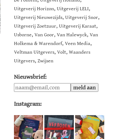
De Fontein
Uitgeverij Holland
,
,
Uitgeverij Horizon
Uitgeverij LELI
,
,
Uitgeverij Nieuwezijds
Uitgeverij Snor
,
,
Uitgeverij Zoetzuur
Uitgeverij Karaat
,
,
,
Usborne
Van Goor
Van Halewyck
Van
,
,
Holkema & Warendorf
Veen Media
,
,
Veltman Uitgevers
Volt
Waanders
,
Uitgevers
Zwijsen
Nieuwsbrief:
Instagram: