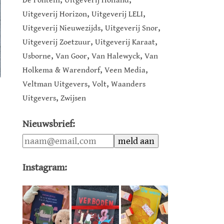
De Fontein
Uitgeverij Holland
,
,
Uitgeverij Horizon
Uitgeverij LELI
,
,
Uitgeverij Nieuwezijds
Uitgeverij Snor
,
,
Uitgeverij Zoetzuur
Uitgeverij Karaat
,
,
,
Usborne
Van Goor
Van Halewyck
Van
,
,
Holkema & Warendorf
Veen Media
,
,
Veltman Uitgevers
Volt
Waanders
,
Uitgevers
Zwijsen
Nieuwsbrief:
Instagram: