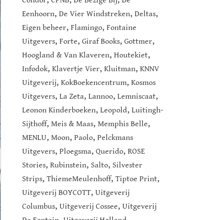
Condor
CPNB
De Bezige Bij
De
,
,
,
Eenhoorn
De Vier Windstreken
Deltas
,
,
Eigen beheer
Flamingo
Fontaine
,
,
,
,
Uitgevers
Forte
Giraf Books
Gottmer
,
,
Hoogland & Van Klaveren
Houtekiet
,
,
,
Infodok
Klavertje Vier
Kluitman
KNNV
,
,
Uitgeverij
KokBoekencentrum
Kosmos
,
,
,
,
Uitgevers
La Zeta
Lannoo
Lemniscaat
,
,
Leonon Kinderboeken
Leopold
Luitingh-
,
,
,
Sijthoff
Meis & Maas
Memphis Belle
,
,
,
MENLU
Moon
Paolo
Pelckmans
,
,
,
Uitgevers
Ploegsma
Querido
ROSE
,
,
,
Stories
Rubinstein
Salto
Silvester
,
,
,
Strips
ThiemeMeulenhoff
Tiptoe Print
,
Uitgeverij BOYCOTT
Uitgeverij
,
,
Columbus
Uitgeverij Cossee
Uitgeverij
,
,