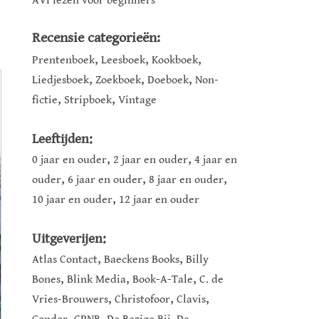
AVI lezen voor beginners
Recensie categorieën:
,
,
,
Prentenboek
Leesboek
Kookboek
,
,
,
Liedjesboek
Zoekboek
Doeboek
Non-
,
,
fictie
Stripboek
Vintage
Leeftijden:
,
,
0 jaar en ouder
2 jaar en ouder
4 jaar en
,
,
,
ouder
6 jaar en ouder
8 jaar en ouder
,
10 jaar en ouder
12 jaar en ouder
Uitgeverijen:
,
,
Atlas Contact
Baeckens Books
Billy
,
,
,
Bones
Blink Media
Book-A-Tale
C. de
,
,
,
Vries-Brouwers
Christofoor
Clavis
,
,
,