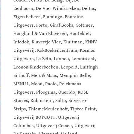
Condor
CPNB
De Bezige Bij
De
,
,
,
Eenhoorn
De Vier Windstreken
Deltas
,
,
Eigen beheer
Flamingo
Fontaine
,
,
,
,
Uitgevers
Forte
Giraf Books
Gottmer
,
,
Hoogland & Van Klaveren
Houtekiet
,
,
,
Infodok
Klavertje Vier
Kluitman
KNNV
,
,
Uitgeverij
KokBoekencentrum
Kosmos
,
,
,
,
Uitgevers
La Zeta
Lannoo
Lemniscaat
,
,
Leonon Kinderboeken
Leopold
Luitingh-
,
,
,
Sijthoff
Meis & Maas
Memphis Belle
,
,
,
MENLU
Moon
Paolo
Pelckmans
,
,
,
Uitgevers
Ploegsma
Querido
ROSE
,
,
,
Stories
Rubinstein
Salto
Silvester
,
,
,
Strips
ThiemeMeulenhoff
Tiptoe Print
,
Uitgeverij BOYCOTT
Uitgeverij
,
,
Columbus
Uitgeverij Cossee
Uitgeverij
,
,