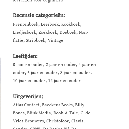
AVI lezen voor beginners
Recensie categorieën:
,
,
,
Prentenboek
Leesboek
Kookboek
,
,
,
Liedjesboek
Zoekboek
Doeboek
Non-
,
,
fictie
Stripboek
Vintage
Leeftijden:
,
,
0 jaar en ouder
2 jaar en ouder
4 jaar en
,
,
,
ouder
6 jaar en ouder
8 jaar en ouder
,
10 jaar en ouder
12 jaar en ouder
Uitgeverijen:
,
,
Atlas Contact
Baeckens Books
Billy
,
,
,
Bones
Blink Media
Book-A-Tale
C. de
,
,
,
Vries-Brouwers
Christofoor
Clavis
,
,
,