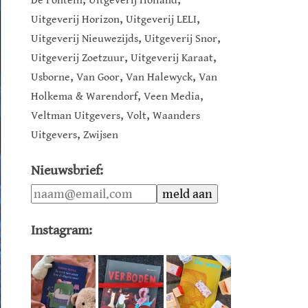
De Fontein
Uitgeverij Holland
,
,
Uitgeverij Horizon
Uitgeverij LELI
,
,
Uitgeverij Nieuwezijds
Uitgeverij Snor
,
,
Uitgeverij Zoetzuur
Uitgeverij Karaat
,
,
,
Usborne
Van Goor
Van Halewyck
Van
,
,
Holkema & Warendorf
Veen Media
,
,
Veltman Uitgevers
Volt
Waanders
,
Uitgevers
Zwijsen
Nieuwsbrief:
Instagram: