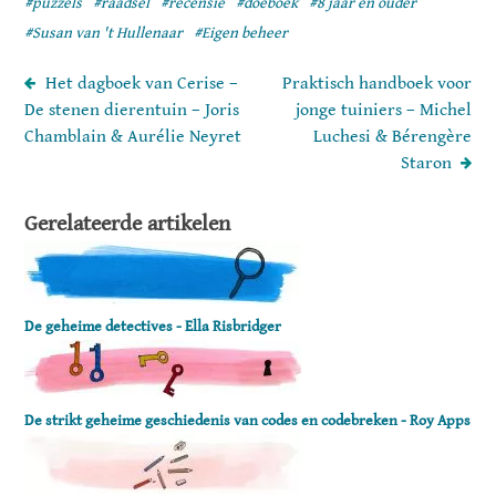
#puzzels
#raadsel
#recensie
#doeboek
#8 jaar en ouder
#Susan van 't Hullenaar
#Eigen beheer
Het dagboek van Cerise –
Praktisch handboek voor
De stenen dierentuin – Joris
jonge tuiniers – Michel
Chamblain & Aurélie Neyret
Luchesi & Bérengère
Staron
Gerelateerde artikelen
De geheime detectives - Ella Risbridger
De strikt geheime geschiedenis van codes en codebreken - Roy Apps