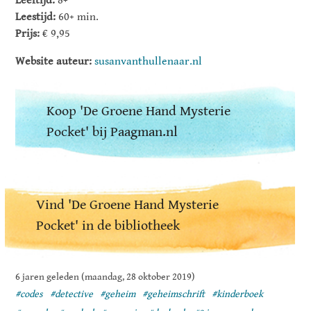
Leeftijd:
8+
Leestijd:
60+ min.
Prijs:
€ 9,95
Website auteur:
susanvanthullenaar.nl
Koop 'De Groene Hand Mysterie
Pocket' bij Paagman.nl
Vind 'De Groene Hand Mysterie
Pocket' in de bibliotheek
6 jaren geleden (maandag, 28 oktober 2019)
#codes
#detective
#geheim
#geheimschrift
#kinderboek