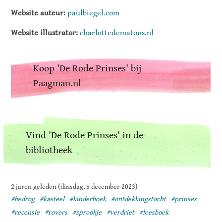
Website auteur:
paulbiegel.com
Website illustrator:
charlottedematons.nl
Koop 'De Rode Prinses' bij
Paagman.nl
Vind 'De Rode Prinses' in de
bibliotheek
2 jaren geleden (dinsdag, 5 december 2023)
#bedrog
#kasteel
#kinderboek
#ontdekkingstocht
#prinses
#recensie
#rovers
#sprookje
#verdriet
#leesboek