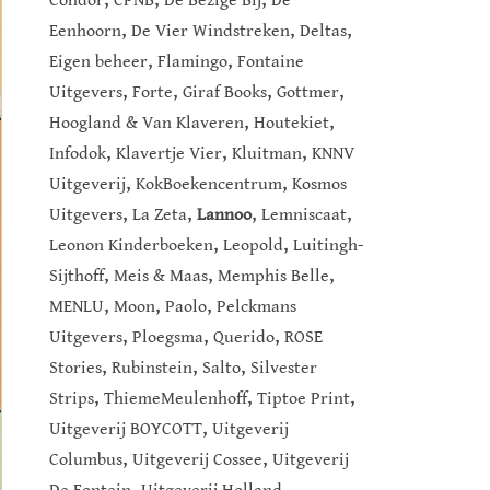
Condor
CPNB
De Bezige Bij
De
,
,
,
Eenhoorn
De Vier Windstreken
Deltas
,
,
Eigen beheer
Flamingo
Fontaine
,
,
,
,
Uitgevers
Forte
Giraf Books
Gottmer
,
,
Hoogland & Van Klaveren
Houtekiet
,
,
,
Infodok
Klavertje Vier
Kluitman
KNNV
,
,
Uitgeverij
KokBoekencentrum
Kosmos
,
,
,
,
Uitgevers
La Zeta
Lannoo
Lemniscaat
,
,
Leonon Kinderboeken
Leopold
Luitingh-
,
,
,
Sijthoff
Meis & Maas
Memphis Belle
,
,
,
MENLU
Moon
Paolo
Pelckmans
,
,
,
Uitgevers
Ploegsma
Querido
ROSE
,
,
,
Stories
Rubinstein
Salto
Silvester
,
,
,
Strips
ThiemeMeulenhoff
Tiptoe Print
,
Uitgeverij BOYCOTT
Uitgeverij
,
,
Columbus
Uitgeverij Cossee
Uitgeverij
,
,