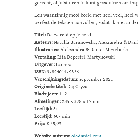
gerecht, of juist uren in kunt grasduinen om insp
Een waanzinnig mooi boek, met heel veel, heel wa
perfect de teksten aanvullen, zodat ik niet ande
Titel:
De wereld op je bord
Auteurs:
Natalia Baranowska, Aleksandra & Danie
Illustraties:
Aleksandra & Daniel Mizieliński
Vertaling:
Rita Depestel-Martynowski
Uitgever:
Lannoo
ISBN:
9789401479325
Verschijningsdatum:
september 2021
Originele titel:
Daj Gryza
Bladzijden:
112
Afmetingen:
285 x 378 x 17 mm
Leeftijd:
8+
Leestijd:
60+ min.
Prijs:
€ 25,99
Website auteurs:
oladaniel.com