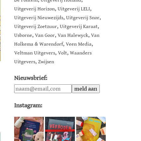
De Fontein
Uitgeverij Holland
,
,
Uitgeverij Horizon
Uitgeverij LELI
,
,
Uitgeverij Nieuwezijds
Uitgeverij Snor
,
,
Uitgeverij Zoetzuur
Uitgeverij Karaat
,
,
,
Usborne
Van Goor
Van Halewyck
Van
,
,
Holkema & Warendorf
Veen Media
,
,
Veltman Uitgevers
Volt
Waanders
,
Uitgevers
Zwijsen
Nieuwsbrief:
Instagram: