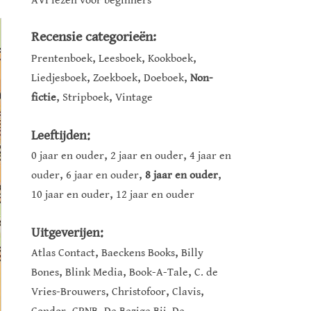
AVI lezen voor beginners
Recensie categorieën:
,
,
,
Prentenboek
Leesboek
Kookboek
,
,
,
Liedjesboek
Zoekboek
Doeboek
Non-
,
,
fictie
Stripboek
Vintage
Leeftijden:
,
,
0 jaar en ouder
2 jaar en ouder
4 jaar en
,
,
,
ouder
6 jaar en ouder
8 jaar en ouder
,
10 jaar en ouder
12 jaar en ouder
Uitgeverijen:
,
,
Atlas Contact
Baeckens Books
Billy
,
,
,
Bones
Blink Media
Book-A-Tale
C. de
,
,
,
Vries-Brouwers
Christofoor
Clavis
,
,
,