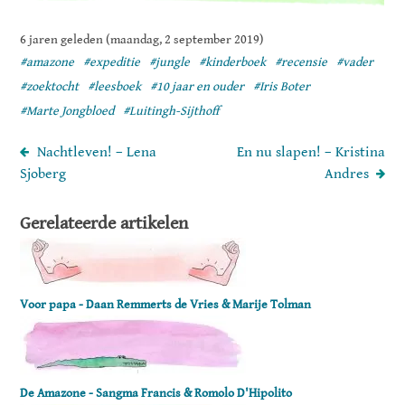
6 jaren geleden (maandag, 2 september 2019)
#amazone
#expeditie
#jungle
#kinderboek
#recensie
#vader
#zoektocht
#leesboek
#10 jaar en ouder
#Iris Boter
#Marte Jongbloed
#Luitingh-Sijthoff
Nachtleven! – Lena
En nu slapen! – Kristina
Sjoberg
Andres
Gerelateerde artikelen
Voor papa - Daan Remmerts de Vries & Marije Tolman
De Amazone - Sangma Francis & Romolo D'Hipolito