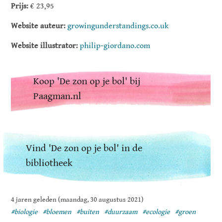
Prijs:
€ 23,95
Website auteur:
growingunderstandings.co.uk
Website illustrator:
philip-giordano.com
Koop 'De zon op je bol' bij
Paagman.nl
Vind 'De zon op je bol' in de
bibliotheek
4 jaren geleden (maandag, 30 augustus 2021)
#biologie
#bloemen
#buiten
#duurzaam
#ecologie
#groen