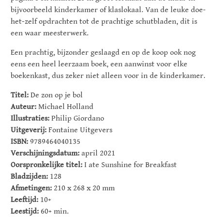
bijvoorbeeld kinderkamer of klaslokaal. Van de leuke doe-
het-zelf opdrachten tot de prachtige schutbladen, dit is
een waar meesterwerk.
Een prachtig, bijzonder geslaagd en op de koop ook nog
eens een heel leerzaam boek, een aanwinst voor elke
boekenkast, dus zeker niet alleen voor in de kinderkamer.
Titel:
De zon op je bol
Auteur:
Michael Holland
Illustraties:
Philip Giordano
Uitgeverij:
Fontaine Uitgevers
ISBN:
9789464040135
Verschijningsdatum:
april 2021
Oorspronkelijke titel:
I ate Sunshine for Breakfast
Bladzijden:
128
Afmetingen:
210 x 268 x 20 mm
Leeftijd:
10+
Leestijd:
60+ min.