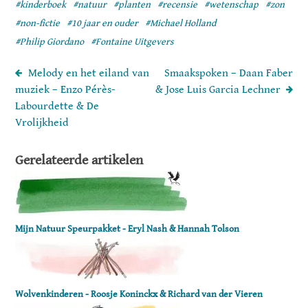
#kinderboek
#natuur
#planten
#recensie
#wetenschap
#zon
#non-fictie
#10 jaar en ouder
#Michael Holland
#Philip Giordano
#Fontaine Uitgevers
Melody en het eiland van
Smaakspoken – Daan Faber
muziek – Enzo Pérès-
& Jose Luis Garcia Lechner
Labourdette & De
Vrolijkheid
Gerelateerde artikelen
Mijn Natuur Speurpakket - Eryl Nash & Hannah Tolson
Wolvenkinderen - Roosje Koninckx & Richard van der Vieren