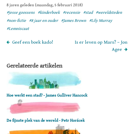
8 jaren geleden (maandag, 5 februari 2018)
#jesse goossens
#kinderboek
#recensie
#stad
#wereldsteden
#non-fictie
#8 jaar en ouder
#James Brown
#Lily Murray
#Lemniscaat
Geef een boek kado!
Is er leven op Mars? – Jon
Agee
Gerelateerde artikelen
Hoe werkt een stad? - James Gulliver Hancock
De fijnste plek van de wereld - Petr Horácek