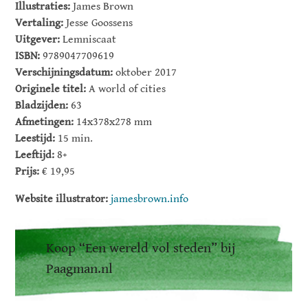
Illustraties:
James Brown
Vertaling:
Jesse Goossens
Uitgever:
Lemniscaat
ISBN:
9789047709619
Verschijningsdatum:
oktober 2017
Originele titel:
A world of cities
Bladzijden:
63
Afmetingen:
14x378x278 mm
Leestijd:
15 min.
Leeftijd:
8+
Prijs:
€ 19,95
Website illustrator:
jamesbrown.info
Koop “Een wereld vol steden” bij
Paagman.nl