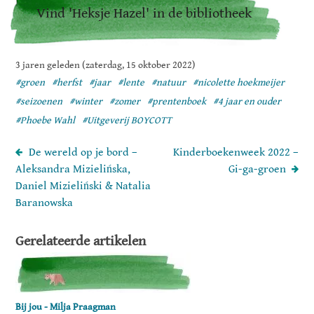
Vind 'Heksje Hazel' in de bibliotheek
3 jaren geleden (zaterdag, 15 oktober 2022)
#groen
#herfst
#jaar
#lente
#natuur
#nicolette hoekmeijer
#seizoenen
#winter
#zomer
#prentenboek
#4 jaar en ouder
#Phoebe Wahl
#Uitgeverij BOYCOTT
De wereld op je bord –
Kinderboekenweek 2022 –
Aleksandra Mizielińska,
Gi-ga-groen
Daniel Mizieliński & Natalia
Baranowska
Gerelateerde artikelen
Bij jou - Milja Praagman