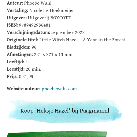
Auteur:
Phoebe Wahl
Vertaling:
Nicolette Hoekmeijer
Uitgever:
Uitgeverij BOYCOTT
ISBN:
9789492986481
Verschijningsdatum:
september 2022
Originele titel:
Little Witch Hazel – A Year in the Forest
Bladzijden:
96
Afmetingen:
221 x 271 x 13 mm
Leeftijd:
4+
Leestijd:
20 min.
Prijs:
€ 21,95
Website auteur:
phoebewahl.com
Koop 'Heksje Hazel' bij Paagman.nl