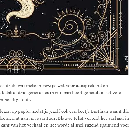
2ste druk, wat meteen bewijst wat voor aansprekend en
k dat al drie generaties in zijn ban heeft gehouden, tot vele
m heeft geleidt.
 lezen op papier zodat je jezelf ook een beetje Bastiaan waant die
k deelneemt aan het avontuur. Blauwe tekst verteld het verhaal in
jn kant van het verhaal en het wordt al snel razend spannend voor