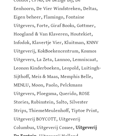
Condor
CPNB
De Bezige Bij
De
,
,
,
Eenhoorn
De Vier Windstreken
Deltas
,
,
Eigen beheer
Flamingo
Fontaine
,
,
,
,
Uitgevers
Forte
Giraf Books
Gottmer
,
,
Hoogland & Van Klaveren
Houtekiet
,
,
,
Infodok
Klavertje Vier
Kluitman
KNNV
,
,
Uitgeverij
KokBoekencentrum
Kosmos
,
,
,
,
Uitgevers
La Zeta
Lannoo
Lemniscaat
,
,
Leonon Kinderboeken
Leopold
Luitingh-
,
,
,
Sijthoff
Meis & Maas
Memphis Belle
,
,
,
MENLU
Moon
Paolo
Pelckmans
,
,
,
Uitgevers
Ploegsma
Querido
ROSE
,
,
,
Stories
Rubinstein
Salto
Silvester
,
,
,
Strips
ThiemeMeulenhoff
Tiptoe Print
,
Uitgeverij BOYCOTT
Uitgeverij
,
,
Columbus
Uitgeverij Cossee
Uitgeverij
,
,