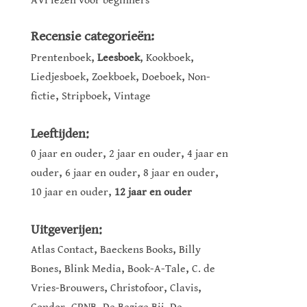
AVI lezen voor beginners
Recensie categorieën:
,
,
,
Prentenboek
Leesboek
Kookboek
,
,
,
Liedjesboek
Zoekboek
Doeboek
Non-
,
,
fictie
Stripboek
Vintage
Leeftijden:
,
,
0 jaar en ouder
2 jaar en ouder
4 jaar en
,
,
,
ouder
6 jaar en ouder
8 jaar en ouder
,
10 jaar en ouder
12 jaar en ouder
Uitgeverijen:
,
,
Atlas Contact
Baeckens Books
Billy
,
,
,
Bones
Blink Media
Book-A-Tale
C. de
,
,
,
Vries-Brouwers
Christofoor
Clavis
,
,
,