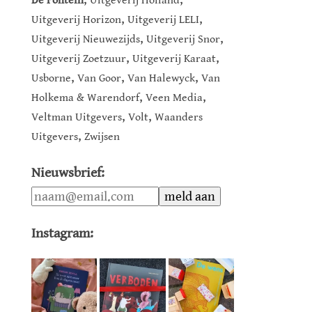
De Fontein
Uitgeverij Holland
,
,
Uitgeverij Horizon
Uitgeverij LELI
,
,
Uitgeverij Nieuwezijds
Uitgeverij Snor
,
,
Uitgeverij Zoetzuur
Uitgeverij Karaat
,
,
,
Usborne
Van Goor
Van Halewyck
Van
,
,
Holkema & Warendorf
Veen Media
,
,
Veltman Uitgevers
Volt
Waanders
,
Uitgevers
Zwijsen
Nieuwsbrief:
Instagram: