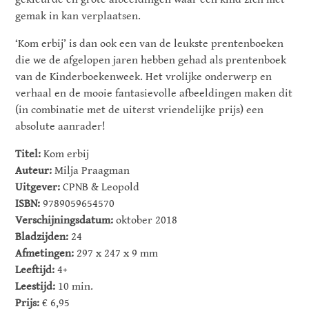
gemak in kan verplaatsen.
‘Kom erbij’ is dan ook een van de leukste prentenboeken
die we de afgelopen jaren hebben gehad als prentenboek
van de Kinderboekenweek. Het vrolijke onderwerp en
verhaal en de mooie fantasievolle afbeeldingen maken dit
(in combinatie met de uiterst vriendelijke prijs) een
absolute aanrader!
Titel:
Kom erbij
Auteur:
Milja Praagman
Uitgever:
CPNB & Leopold
ISBN:
9789059654570
Verschijningsdatum:
oktober 2018
Bladzijden:
24
Afmetingen:
297 x 247 x 9 mm
Leeftijd:
4+
Leestijd:
10 min.
Prijs:
€ 6,95