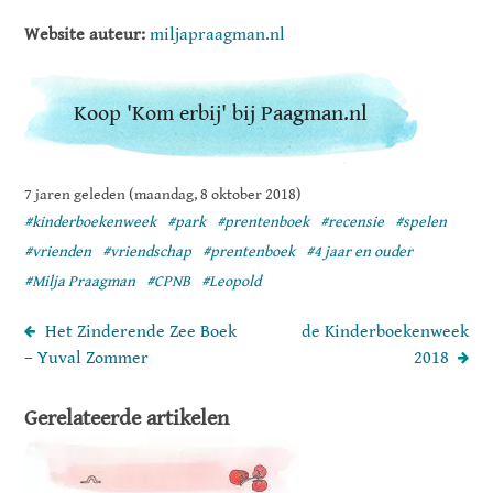
Website auteur:
miljapraagman.nl
Koop 'Kom erbij' bij Paagman.nl
7 jaren geleden (maandag, 8 oktober 2018)
#kinderboekenweek
#park
#prentenboek
#recensie
#spelen
#vrienden
#vriendschap
#prentenboek
#4 jaar en ouder
#Milja Praagman
#CPNB
#Leopold
Het Zinderende Zee Boek
de Kinderboekenweek
– Yuval Zommer
2018
Gerelateerde artikelen