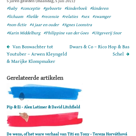
5 jaren geleden (maandag, 5 juli 2021)
#baby
#conceptie
#geboorte
#kinderboek
#kinderen
#lichaam
#liefde
#recensie
#relaties
#sex
#zwamger
#non-fictie
#4 jaar en ouder
#Agnes Loonstra
#Karin Middelburg
#Philippine van der Goes
#Uitgeverij Snor
Van Boswachter tot
Dwars & Co – Rico Hop & Bas
Youtuber – Arwen Kleyngeld
Schel
& Marijke Klompmaker
Gerelateerde artikelen
Pip & Ei - Alex Latimer & David Litchfield
De wens, of het ware verhaal van Titi en Tony - Tereza Horváthová