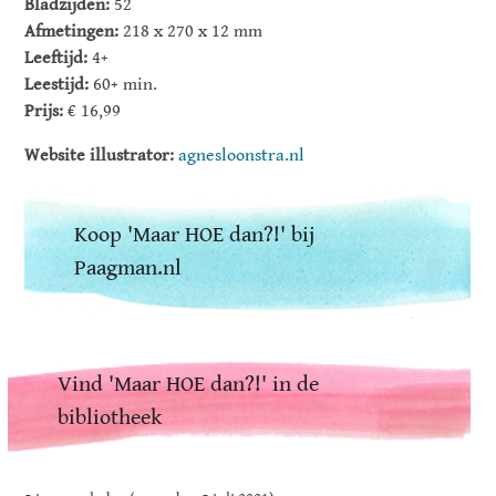
Bladzijden:
52
Afmetingen:
218 x 270 x 12 mm
Leeftijd:
4+
Leestijd:
60+ min.
Prijs:
€ 16,99
Website illustrator:
agnesloonstra.nl
Koop 'Maar HOE dan?!' bij
Paagman.nl
Vind 'Maar HOE dan?!' in de
bibliotheek