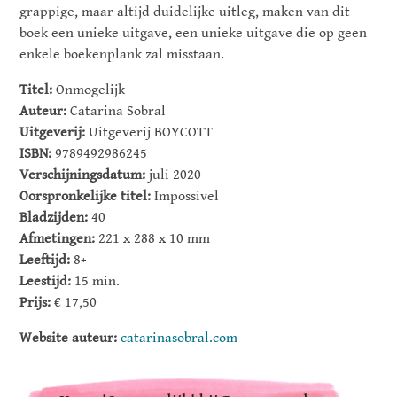
grappige, maar altijd duidelijke uitleg, maken van dit
boek een unieke uitgave, een unieke uitgave die op geen
enkele boekenplank zal misstaan.
Titel:
Onmogelijk
Auteur:
Catarina Sobral
Uitgeverij:
Uitgeverij BOYCOTT
ISBN:
9789492986245
Verschijningsdatum:
juli 2020
Oorspronkelijke titel:
Impossivel
Bladzijden:
40
Afmetingen:
221 x 288 x 10 mm
Leeftijd:
8+
Leestijd:
15 min.
Prijs:
€ 17,50
Website auteur:
catarinasobral.com