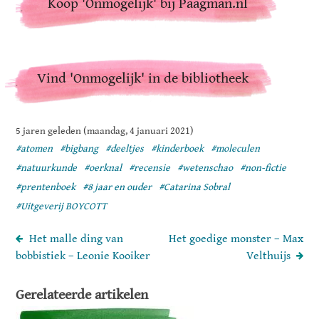
Koop 'Onmogelijk' bij Paagman.nl
Vind 'Onmogelijk' in de bibliotheek
5 jaren geleden (maandag, 4 januari 2021)
#atomen
#bigbang
#deeltjes
#kinderboek
#moleculen
#natuurkunde
#oerknal
#recensie
#wetenschao
#non-fictie
#prentenboek
#8 jaar en ouder
#Catarina Sobral
#Uitgeverij BOYCOTT
Het malle ding van
Het goedige monster – Max
bobbistiek – Leonie Kooiker
Velthuijs
Gerelateerde artikelen