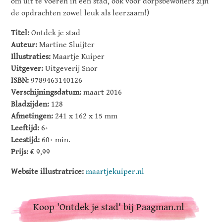
om uit te voeren in een stad, ook voor dorpsbewoners zijn
de opdrachten zowel leuk als leerzaam!)
Titel:
Ontdek je stad
Auteur:
Martine Sluijter
Illustraties:
Maartje Kuiper
Uitgever:
Uitgeverij Snor
ISBN:
9789463140126
Verschijningsdatum:
maart 2016
Bladzijden:
128
Afmetingen:
241 x 162 x 15 mm
Leeftijd:
6+
Leestijd:
60+ min.
Prijs:
€ 9,99
Website illustratrice:
maartjekuiper.nl
Koop 'Ontdek je stad' bij Paagman.nl