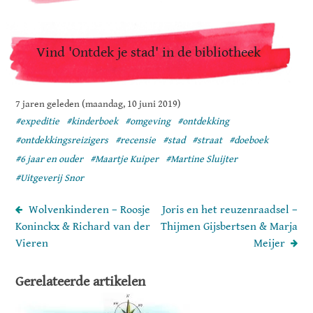
Vind 'Ontdek je stad' in de bibliotheek
7 jaren geleden (maandag, 10 juni 2019)
#expeditie
#kinderboek
#omgeving
#ontdekking
#ontdekkingsreizigers
#recensie
#stad
#straat
#doeboek
#6 jaar en ouder
#Maartje Kuiper
#Martine Sluijter
#Uitgeverij Snor
Wolvenkinderen – Roosje
Joris en het reuzenraadsel –
Koninckx & Richard van der
Thijmen Gijsbertsen & Marja
Vieren
Meijer
Gerelateerde artikelen