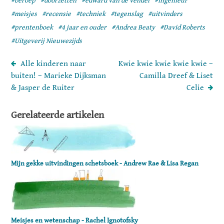
#beroep
#doorzetten
#edward van de vendel
#ingenieur
#meisjes
#recensie
#techniek
#tegenslag
#uitvinders
#prentenboek
#4 jaar en ouder
#Andrea Beaty
#David Roberts
#Uitgeverij Nieuwezijds
Alle kinderen naar
Kwie kwie kwie kwie kwie –
buiten! – Marieke Dijksman
Camilla Dreef & Liset
& Jasper de Ruiter
Celie
Gerelateerde artikelen
Mijn gekke uitvindingen schetsboek - Andrew Rae & Lisa Regan
Meisjes en wetenschap - Rachel Ignotofsky