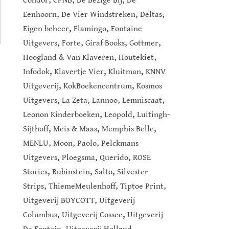
Condor
CPNB
De Bezige Bij
De
,
,
,
Eenhoorn
De Vier Windstreken
Deltas
,
,
Eigen beheer
Flamingo
Fontaine
,
,
,
,
Uitgevers
Forte
Giraf Books
Gottmer
,
,
Hoogland & Van Klaveren
Houtekiet
,
,
,
Infodok
Klavertje Vier
Kluitman
KNNV
,
,
Uitgeverij
KokBoekencentrum
Kosmos
,
,
,
,
Uitgevers
La Zeta
Lannoo
Lemniscaat
,
,
Leonon Kinderboeken
Leopold
Luitingh-
,
,
,
Sijthoff
Meis & Maas
Memphis Belle
,
,
,
MENLU
Moon
Paolo
Pelckmans
,
,
,
Uitgevers
Ploegsma
Querido
ROSE
,
,
,
Stories
Rubinstein
Salto
Silvester
,
,
,
Strips
ThiemeMeulenhoff
Tiptoe Print
,
Uitgeverij BOYCOTT
Uitgeverij
,
,
Columbus
Uitgeverij Cossee
Uitgeverij
,
,