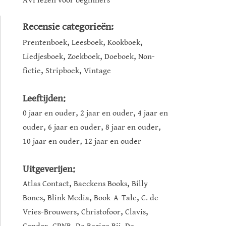
AVI lezen voor beginners
Recensie categorieën:
,
,
,
Prentenboek
Leesboek
Kookboek
,
,
,
Liedjesboek
Zoekboek
Doeboek
Non-
,
,
fictie
Stripboek
Vintage
Leeftijden:
,
,
0 jaar en ouder
2 jaar en ouder
4 jaar en
,
,
,
ouder
6 jaar en ouder
8 jaar en ouder
,
10 jaar en ouder
12 jaar en ouder
Uitgeverijen:
,
,
Atlas Contact
Baeckens Books
Billy
,
,
,
Bones
Blink Media
Book-A-Tale
C. de
,
,
,
Vries-Brouwers
Christofoor
Clavis
,
,
,