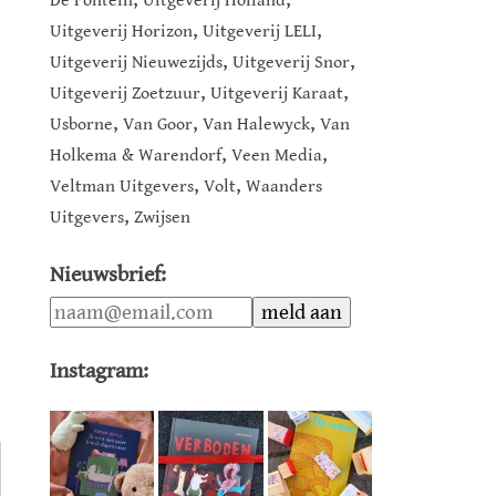
De Fontein
Uitgeverij Holland
,
,
Uitgeverij Horizon
Uitgeverij LELI
,
,
Uitgeverij Nieuwezijds
Uitgeverij Snor
,
,
Uitgeverij Zoetzuur
Uitgeverij Karaat
,
,
,
Usborne
Van Goor
Van Halewyck
Van
,
,
Holkema & Warendorf
Veen Media
,
,
Veltman Uitgevers
Volt
Waanders
,
Uitgevers
Zwijsen
Nieuwsbrief:
Instagram: