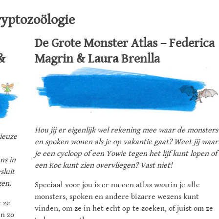
cryptozoölogie
De Grote Monster Atlas – Federica
&
Magrin & Laura Brenlla
Hou jij er eigenlijk wel rekening mee waar de monsters
rieuze
en spoken wonen als je op vakantie gaat? Weet jij waar
je een cycloop of een Yowie tegen het lijf kunt lopen of
ns in
een Roc kunt zien overvliegen? Vast niet!
sluit
zen.
Speciaal voor jou is er nu een atlas waarin je alle
monsters, spoken en andere bizarre wezens kunt
 ze
vinden, om ze in het echt op te zoeken, of juist om ze
en zo