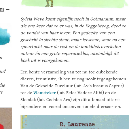
n –
Sylvia Weve komt eigenlijk nooit in Ootmarsum, maar
die ene keer dat ze er was, in de Koggelsteeg, deed ze
de vondst van haar leven. Een gedeelte van een
geschrift in slechte staat, maar leesbaar, waar na een
speurtocht naar de rest en de inmiddels overleden
auteur én een grote reparatieklus, uiteindelijk dit
n
boek uit is voorgekomen.
en?
Een bonte verzameling van tot nu toe onbekende
dieren, tenminste, ik ben ze nog nooit tegengekomen..
die
Van de Gekooide Tureluur (lat. Avis Insanus Captus)
rs
tot de
Wamsteker
(lat. Feles Vadere Alibi) en de
Slotslak (lat. Cochlea Arx) zijn dit allemaal uiterst
bijzondere en vooral onconventionele diersoorten.