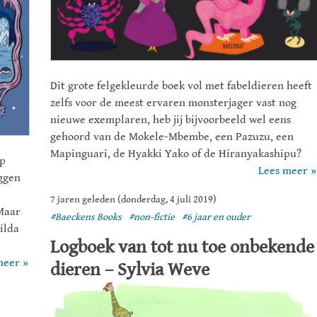
Dit grote felgekleurde boek vol met fabeldieren heeft
zelfs voor de meest ervaren monsterjager vast nog
nieuwe exemplaren, heb jij bijvoorbeeld wel eens
gehoord van de Mokele-Mbembe, een Pazuzu, een
Mapinguari, de Hyakki Yako of de Hiranyakashipu?
ip
Lees meer »
ggen
7 jaren geleden (donderdag, 4 juli 2019)
 Maar
#Baeckens Books
#non-fictie
#6 jaar en ouder
ilda
Logboek van tot nu toe onbekende
meer »
dieren – Sylvia Weve