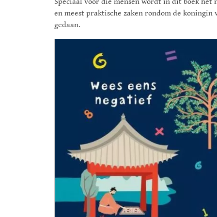
Speciaal voor die mensen wordt in dit boek het 
en meest praktische zaken rondom de koningin v
gedaan.