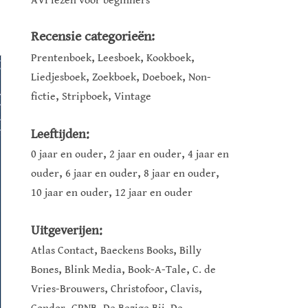
AVI lezen voor beginners
Recensie categorieën:
,
,
,
Prentenboek
Leesboek
Kookboek
,
,
,
Liedjesboek
Zoekboek
Doeboek
Non-
,
,
fictie
Stripboek
Vintage
Leeftijden:
,
,
0 jaar en ouder
2 jaar en ouder
4 jaar en
,
,
,
ouder
6 jaar en ouder
8 jaar en ouder
,
10 jaar en ouder
12 jaar en ouder
Uitgeverijen:
,
,
Atlas Contact
Baeckens Books
Billy
,
,
,
Bones
Blink Media
Book-A-Tale
C. de
,
,
,
Vries-Brouwers
Christofoor
Clavis
,
,
,