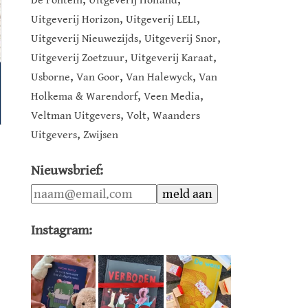
De Fontein
Uitgeverij Holland
,
,
Uitgeverij Horizon
Uitgeverij LELI
,
,
Uitgeverij Nieuwezijds
Uitgeverij Snor
,
,
Uitgeverij Zoetzuur
Uitgeverij Karaat
,
,
,
Usborne
Van Goor
Van Halewyck
Van
,
,
Holkema & Warendorf
Veen Media
,
,
Veltman Uitgevers
Volt
Waanders
,
Uitgevers
Zwijsen
Nieuwsbrief:
Instagram: