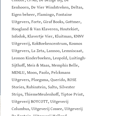
Condor
CPNB
De Bezige Bij
De
,
,
,
Eenhoorn
De Vier Windstreken
Deltas
,
,
Eigen beheer
Flamingo
Fontaine
,
,
,
,
Uitgevers
Forte
Giraf Books
Gottmer
,
,
Hoogland & Van Klaveren
Houtekiet
,
,
,
Infodok
Klavertje Vier
Kluitman
KNNV
,
,
Uitgeverij
KokBoekencentrum
Kosmos
,
,
,
,
Uitgevers
La Zeta
Lannoo
Lemniscaat
,
,
Leonon Kinderboeken
Leopold
Luitingh-
,
,
,
Sijthoff
Meis & Maas
Memphis Belle
,
,
,
MENLU
Moon
Paolo
Pelckmans
,
,
,
Uitgevers
Ploegsma
Querido
ROSE
,
,
,
Stories
Rubinstein
Salto
Silvester
,
,
,
Strips
ThiemeMeulenhoff
Tiptoe Print
,
Uitgeverij BOYCOTT
Uitgeverij
,
,
Columbus
Uitgeverij Cossee
Uitgeverij
,
,