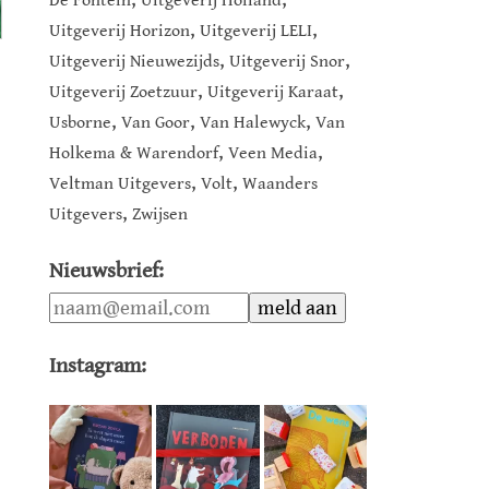
De Fontein
Uitgeverij Holland
,
,
Uitgeverij Horizon
Uitgeverij LELI
,
,
Uitgeverij Nieuwezijds
Uitgeverij Snor
,
,
Uitgeverij Zoetzuur
Uitgeverij Karaat
,
,
,
Usborne
Van Goor
Van Halewyck
Van
,
,
Holkema & Warendorf
Veen Media
,
,
Veltman Uitgevers
Volt
Waanders
,
Uitgevers
Zwijsen
Nieuwsbrief:
Instagram: