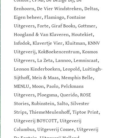
Condor
CPNB
De Bezige Bij
De
,
,
,
Eenhoorn
De Vier Windstreken
Deltas
,
,
Eigen beheer
Flamingo
Fontaine
,
,
,
,
Uitgevers
Forte
Giraf Books
Gottmer
,
,
Hoogland & Van Klaveren
Houtekiet
,
,
,
Infodok
Klavertje Vier
Kluitman
KNNV
,
,
Uitgeverij
KokBoekencentrum
Kosmos
,
,
,
,
Uitgevers
La Zeta
Lannoo
Lemniscaat
,
,
Leonon Kinderboeken
Leopold
Luitingh-
,
,
,
Sijthoff
Meis & Maas
Memphis Belle
,
,
,
MENLU
Moon
Paolo
Pelckmans
,
,
,
Uitgevers
Ploegsma
Querido
ROSE
,
,
,
Stories
Rubinstein
Salto
Silvester
,
,
,
Strips
ThiemeMeulenhoff
Tiptoe Print
,
Uitgeverij BOYCOTT
Uitgeverij
,
,
Columbus
Uitgeverij Cossee
Uitgeverij
,
,