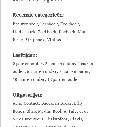
AVI lezen voor beginners
Recensie categorieën:
,
,
,
Prentenboek
Leesboek
Kookboek
,
,
,
Liedjesboek
Zoekboek
Doeboek
Non-
,
,
fictie
Stripboek
Vintage
Leeftijden:
,
,
0 jaar en ouder
2 jaar en ouder
4 jaar en
,
,
,
ouder
6 jaar en ouder
8 jaar en ouder
,
10 jaar en ouder
12 jaar en ouder
Uitgeverijen:
,
,
Atlas Contact
Baeckens Books
Billy
,
,
,
Bones
Blink Media
Book-A-Tale
C. de
,
,
,
Vries-Brouwers
Christofoor
Clavis
,
,
,