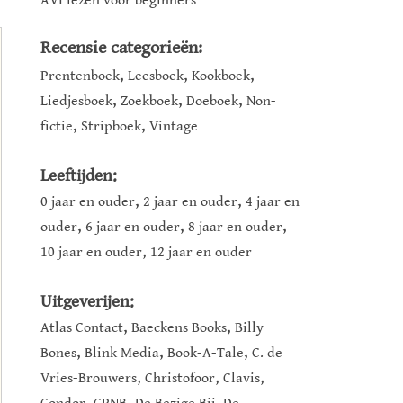
AVI lezen voor beginners
Recensie categorieën:
,
,
,
Prentenboek
Leesboek
Kookboek
,
,
,
Liedjesboek
Zoekboek
Doeboek
Non-
,
,
fictie
Stripboek
Vintage
Leeftijden:
,
,
0 jaar en ouder
2 jaar en ouder
4 jaar en
,
,
,
ouder
6 jaar en ouder
8 jaar en ouder
,
10 jaar en ouder
12 jaar en ouder
Uitgeverijen:
,
,
Atlas Contact
Baeckens Books
Billy
,
,
,
Bones
Blink Media
Book-A-Tale
C. de
,
,
,
Vries-Brouwers
Christofoor
Clavis
,
,
,