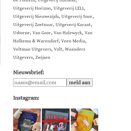
De Fontein
Uitgeverij Holland
,
,
Uitgeverij Horizon
Uitgeverij LELI
,
,
Uitgeverij Nieuwezijds
Uitgeverij Snor
,
,
Uitgeverij Zoetzuur
Uitgeverij Karaat
,
,
,
Usborne
Van Goor
Van Halewyck
Van
,
,
Holkema & Warendorf
Veen Media
,
,
Veltman Uitgevers
Volt
Waanders
,
Uitgevers
Zwijsen
Nieuwsbrief:
Instagram: