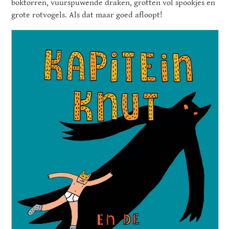
boktorren, vuurspuwende draken, grotten vol spookjes en
grote rotvogels. Als dat maar goed afloopt!