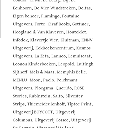
Condor
CPNB
De Bezige Bij
De
,
,
,
Eenhoorn
De Vier Windstreken
Deltas
,
,
Eigen beheer
Flamingo
Fontaine
,
,
,
,
Uitgevers
Forte
Giraf Books
Gottmer
,
,
Hoogland & Van Klaveren
Houtekiet
,
,
,
Infodok
Klavertje Vier
Kluitman
KNNV
,
,
Uitgeverij
KokBoekencentrum
Kosmos
,
,
,
,
Uitgevers
La Zeta
Lannoo
Lemniscaat
,
,
Leonon Kinderboeken
Leopold
Luitingh-
,
,
,
Sijthoff
Meis & Maas
Memphis Belle
,
,
,
MENLU
Moon
Paolo
Pelckmans
,
,
,
Uitgevers
Ploegsma
Querido
ROSE
,
,
,
Stories
Rubinstein
Salto
Silvester
,
,
,
Strips
ThiemeMeulenhoff
Tiptoe Print
,
Uitgeverij BOYCOTT
Uitgeverij
,
,
Columbus
Uitgeverij Cossee
Uitgeverij
,
,