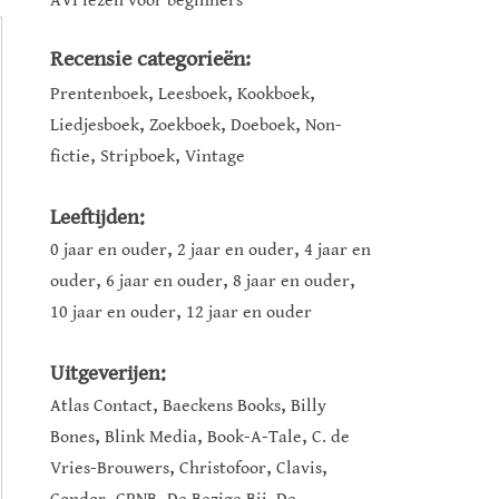
AVI lezen voor beginners
Recensie categorieën:
,
,
,
Prentenboek
Leesboek
Kookboek
,
,
,
Liedjesboek
Zoekboek
Doeboek
Non-
,
,
fictie
Stripboek
Vintage
Leeftijden:
,
,
0 jaar en ouder
2 jaar en ouder
4 jaar en
,
,
,
ouder
6 jaar en ouder
8 jaar en ouder
,
10 jaar en ouder
12 jaar en ouder
Uitgeverijen:
,
,
Atlas Contact
Baeckens Books
Billy
,
,
,
Bones
Blink Media
Book-A-Tale
C. de
,
,
,
Vries-Brouwers
Christofoor
Clavis
,
,
,