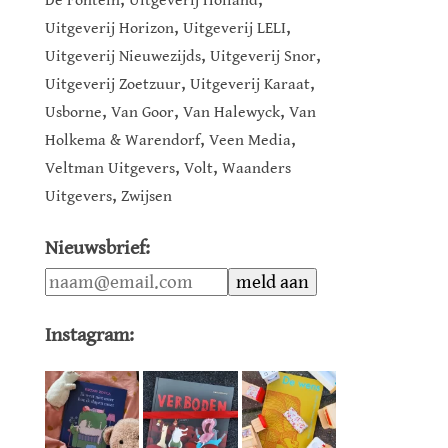
De Fontein
Uitgeverij Holland
,
,
Uitgeverij Horizon
Uitgeverij LELI
,
,
Uitgeverij Nieuwezijds
Uitgeverij Snor
,
,
Uitgeverij Zoetzuur
Uitgeverij Karaat
,
,
,
Usborne
Van Goor
Van Halewyck
Van
,
,
Holkema & Warendorf
Veen Media
,
,
Veltman Uitgevers
Volt
Waanders
,
Uitgevers
Zwijsen
Nieuwsbrief:
Instagram: