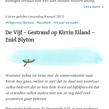
knotsgek verhaal met een niet minder bizarre afloop.
Lees meer »
5 jaren geleden (maandag, 8 maart 2021)
#Uitgeverij Horizon
#leesboek
#10 jaar en ouder
De Vijf – Gestrand op Kirrin Eiland –
Enid Blyton
Wanneer Julian en Anne met de zomervakantie naar
Kirrin Bay gaan, weten ze niet dat ze daar een avontuur
zullen beleven dat ze hun hele leven zal bijblijven én dat
ze vrienden zullen maken met wie ze nog héél veel
avonturen gaan beleven.
Het eerste boek over de beroemde Vijf, in een moderne