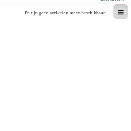
5 jaren geleden (maandag, 28 september 2020)
Er zijn geen artikelen meer beschikbaar.
#Tiptoe Print
#prentenboek
#4 jaar en ouder
Waar is Malo? – Maria Dek
Malo heeft helemaal geen zin om zijn goede vriend Poto te
helpen met het inmaken van groente. En al helemaal niet
als hij hoort dat er een nieuwe zweefmolen bij de rivier
staat.
Malo stelt alles in het werk om zo snel mogelijk de nieuwe
zweefmolen te bereiken, maar of hij daar nou vrienden
mee maakt..?