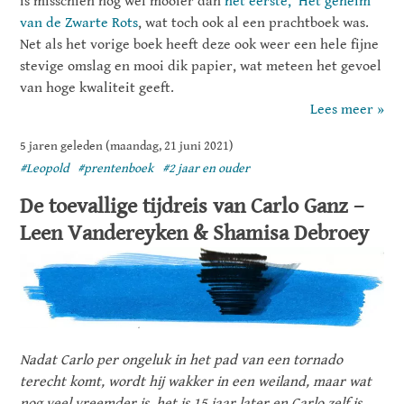
is misschien nog wel mooier dan
het eerste, ‘Het geheim
van de Zwarte Rots
, wat toch ook al een prachtboek was.
Net als het vorige boek heeft deze ook weer een hele fijne
stevige omslag en mooi dik papier, wat meteen het gevoel
van hoge kwaliteit geeft.
Lees meer »
5 jaren geleden (maandag, 21 juni 2021)
#Leopold
#prentenboek
#2 jaar en ouder
De toevallige tijdreis van Carlo Ganz –
Leen Vandereyken & Shamisa Debroey
Nadat Carlo per ongeluk in het pad van een tornado
terecht komt, wordt hij wakker in een weiland, maar wat
nog veel vreemder is, het is 15 jaar later en Carlo zelf is