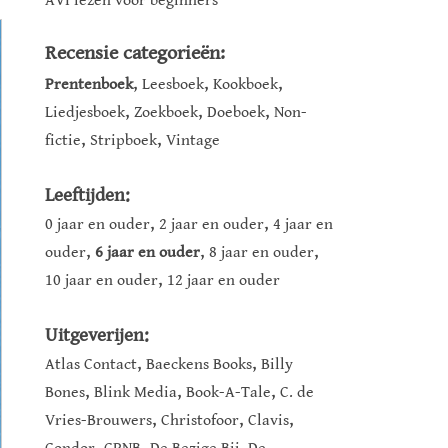
AVI lezen voor beginners
Recensie categorieën:
,
,
,
Prentenboek
Leesboek
Kookboek
,
,
,
Liedjesboek
Zoekboek
Doeboek
Non-
,
,
fictie
Stripboek
Vintage
Leeftijden:
,
,
0 jaar en ouder
2 jaar en ouder
4 jaar en
,
,
,
ouder
6 jaar en ouder
8 jaar en ouder
,
10 jaar en ouder
12 jaar en ouder
Uitgeverijen:
,
,
Atlas Contact
Baeckens Books
Billy
,
,
,
Bones
Blink Media
Book-A-Tale
C. de
,
,
,
Vries-Brouwers
Christofoor
Clavis
,
,
,