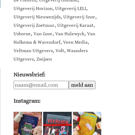
De Fontein
Uitgeverij Holland
,
,
Uitgeverij Horizon
Uitgeverij LELI
,
,
Uitgeverij Nieuwezijds
Uitgeverij Snor
,
,
Uitgeverij Zoetzuur
Uitgeverij Karaat
,
,
,
Usborne
Van Goor
Van Halewyck
Van
,
,
Holkema & Warendorf
Veen Media
,
,
Veltman Uitgevers
Volt
Waanders
,
Uitgevers
Zwijsen
Nieuwsbrief:
Instagram: