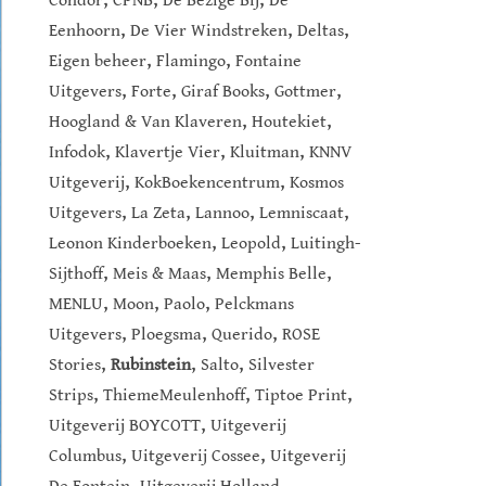
Condor
CPNB
De Bezige Bij
De
,
,
,
Eenhoorn
De Vier Windstreken
Deltas
,
,
Eigen beheer
Flamingo
Fontaine
,
,
,
,
Uitgevers
Forte
Giraf Books
Gottmer
,
,
Hoogland & Van Klaveren
Houtekiet
,
,
,
Infodok
Klavertje Vier
Kluitman
KNNV
,
,
Uitgeverij
KokBoekencentrum
Kosmos
,
,
,
,
Uitgevers
La Zeta
Lannoo
Lemniscaat
,
,
Leonon Kinderboeken
Leopold
Luitingh-
,
,
,
Sijthoff
Meis & Maas
Memphis Belle
,
,
,
MENLU
Moon
Paolo
Pelckmans
,
,
,
Uitgevers
Ploegsma
Querido
ROSE
,
,
,
Stories
Rubinstein
Salto
Silvester
,
,
,
Strips
ThiemeMeulenhoff
Tiptoe Print
,
Uitgeverij BOYCOTT
Uitgeverij
,
,
Columbus
Uitgeverij Cossee
Uitgeverij
,
,