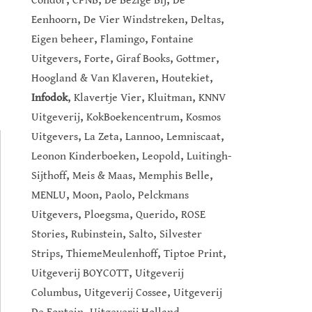
Condor
CPNB
De Bezige Bij
De
,
,
,
Eenhoorn
De Vier Windstreken
Deltas
,
,
Eigen beheer
Flamingo
Fontaine
,
,
,
,
Uitgevers
Forte
Giraf Books
Gottmer
,
,
Hoogland & Van Klaveren
Houtekiet
,
,
,
Infodok
Klavertje Vier
Kluitman
KNNV
,
,
Uitgeverij
KokBoekencentrum
Kosmos
,
,
,
,
Uitgevers
La Zeta
Lannoo
Lemniscaat
,
,
Leonon Kinderboeken
Leopold
Luitingh-
,
,
,
Sijthoff
Meis & Maas
Memphis Belle
,
,
,
MENLU
Moon
Paolo
Pelckmans
,
,
,
Uitgevers
Ploegsma
Querido
ROSE
,
,
,
Stories
Rubinstein
Salto
Silvester
,
,
,
Strips
ThiemeMeulenhoff
Tiptoe Print
,
Uitgeverij BOYCOTT
Uitgeverij
,
,
Columbus
Uitgeverij Cossee
Uitgeverij
,
,