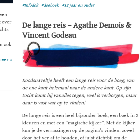
#Infodok
#doeboek
#12 jaar en ouder
een
k over
De lange reis – Agathe Demois &
chts
Vincent Godeau
l
en ook
meer »
Roodsnaveltje heeft een lange reis voor de boeg, van
de ene kant helemaal naar de andere kant. Op zijn
tocht komt hij vanalles tegen, veel is verborgen, maar
daar is vast wat op te vinden!
De lange reis is een heel bijzonder boek, een boek in 2
kleuren en met een “magische kijker”. Met de kijker
kun je de
verrassingen
op de pagina’s vinden, zowel
door het ver af te houden, of juist dichtbij om de