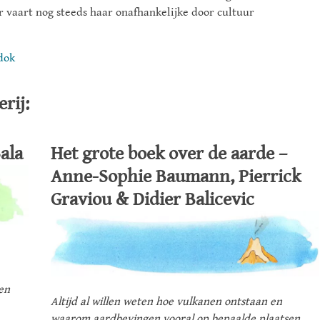
 vaart nog steeds haar onafhankelijke door cultuur
dok
rij:
Sala
Het grote boek over de aarde –
Anne-Sophie Baumann, Pierrick
Graviou & Didier Balicevic
en
Altijd al willen weten hoe vulkanen ontstaan en
waarom aardbevingen vooral op bepaalde plaatsen