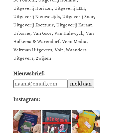
De Fontein
Uitgeverij Holland
,
,
Uitgeverij Horizon
Uitgeverij LELI
,
,
Uitgeverij Nieuwezijds
Uitgeverij Snor
,
,
Uitgeverij Zoetzuur
Uitgeverij Karaat
,
,
,
Usborne
Van Goor
Van Halewyck
Van
,
,
Holkema & Warendorf
Veen Media
,
,
Veltman Uitgevers
Volt
Waanders
,
Uitgevers
Zwijsen
Nieuwsbrief:
Instagram: