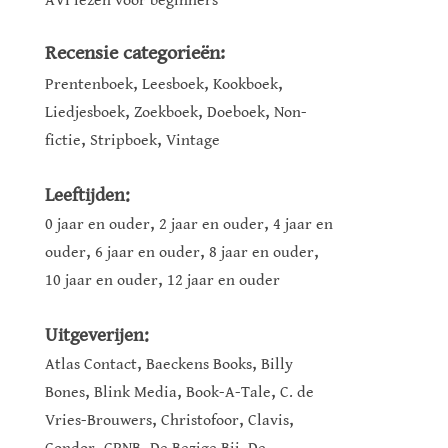
AVI lezen voor beginners
Recensie categorieën:
,
,
,
Prentenboek
Leesboek
Kookboek
,
,
,
Liedjesboek
Zoekboek
Doeboek
Non-
,
,
fictie
Stripboek
Vintage
Leeftijden:
,
,
0 jaar en ouder
2 jaar en ouder
4 jaar en
,
,
,
ouder
6 jaar en ouder
8 jaar en ouder
,
10 jaar en ouder
12 jaar en ouder
Uitgeverijen:
,
,
Atlas Contact
Baeckens Books
Billy
,
,
,
Bones
Blink Media
Book-A-Tale
C. de
,
,
,
Vries-Brouwers
Christofoor
Clavis
,
,
,