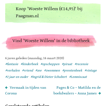
Koop 'Woeste Willem (€14,95)' bij
Paagman.nl
Vind 'Woeste Willem' in de bibliotheek
6 jaren geleden (maandag, 16 maart 2020)
#fantasie
#kinderboek
#opscheppen
#piraat
#recensie
#verhalen
#vriend
#zee
#zwemmen
#prentenboek
#vintage
#2 jaar en ouder
#Ingrid & Dieter Schubert
#Lemniscaat
Vermaak in tijden van
Pages & Co – Matilda en de
Corona
boekdwalers – Anna James