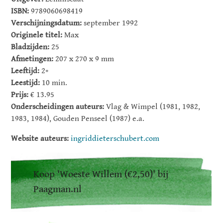
ISBN:
9789060698419
Verschijningsdatum:
september 1992
Originele titel:
Max
Bladzijden:
25
Afmetingen:
207 x 270 x 9 mm
Leeftijd:
2+
Leestijd:
10 min.
Prijs:
€ 13.95
Onderscheidingen auteurs:
Vlag & Wimpel (1981, 1982,
1983, 1984), Gouden Penseel (1987) e.a.
Website auteurs:
ingriddieterschubert.com
Koop 'Woeste Willem (€2,50)' bij
Paagman.nl