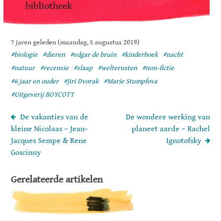
bibliotheek
7 jaren geleden (maandag, 5 augustus 2019)
#biologie
#dieren
#edgar de bruin
#kinderboek
#nacht
#natuur
#recensie
#slaap
#welterusten
#non-fictie
#6 jaar en ouder
#Jiri Dvorak
#Marie Stumpfova
#Uitgeverij BOYCOTT
De vakanties van de
De wondere werking van
kleine Nicolaas – Jean-
planeet aarde – Rachel
Jacques Sempe & Rene
Ignotofsky
Goscinny
Gerelateerde artikelen