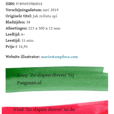
ISBN:
9789492986054
Verschijningsdatum:
mei 2019
Originele titel:
Jak zvířata spí
Bladzijden:
38
Afmetingen:
223 x 300 x 12 mm
Leeftijd:
6+
Leestijd:
15 min.
Prijs:
€ 16,95
Website illustrator:
mariestumpfova.com
Koop 'Zo slapen dieren' bij
Paagman.nl
Vind 'Zo slapen dieren' in de